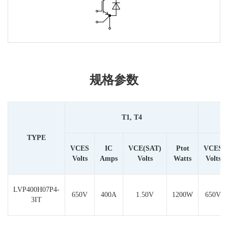
规格参数
T1, T4
TYPE
V
CES
I
C
V
CE(SAT)
Ptot
V
CES
Volts
Amps
Volts
Watts
Volts
LVP400H07P4-
650V
400A
1.50V
1200W
650V
3IT