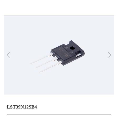
LST39N12SB4