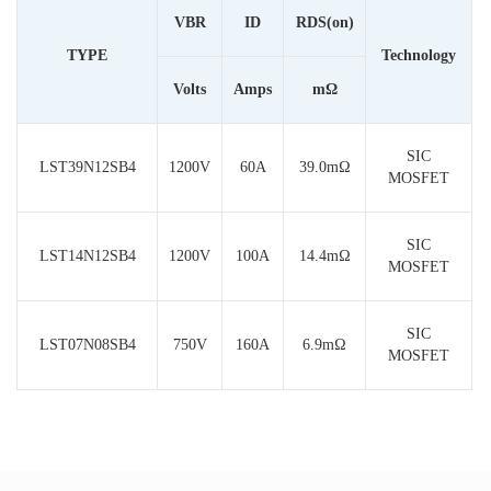
V
BR
I
D
R
DS(on)
TYPE
Technology
Volts
Amps
mΩ
SIC
LST39N12SB4
1200V
60A
39.0mΩ
MOSFET
SIC
LST14N12SB4
1200V
100A
14.4m
Ω
MOSFET
SIC
LST07N08SB4
750V
160A
6.9mΩ
MOSFET