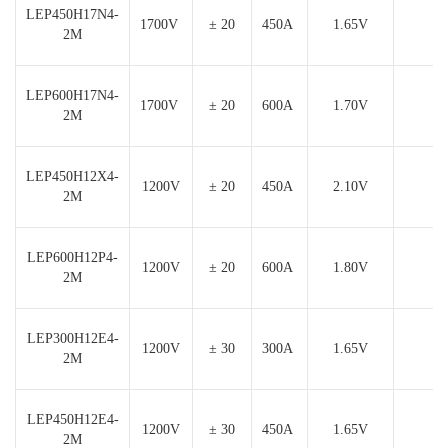
LEP450H17N4-
1700V
± 20
450A
1.65V
1
2M
LEP600H17N4-
1700V
± 20
600A
1.70V
2
2M
LEP450H12X4-
1200V
± 20
450A
2.10V
5
2M
LEP600H12P4-
1200V
± 20
600A
1.80V
8
2M
LEP300H12E4-
1200V
± 30
300A
1.65V
4
2M
LEP450H12E4-
1200V
± 30
450A
1.65V
5
2M