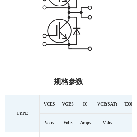
规格参数
VCES
VGES
IC
VCE(SAT)
(EON+
TYPE
Volts
Volts
Amps
Volts
m