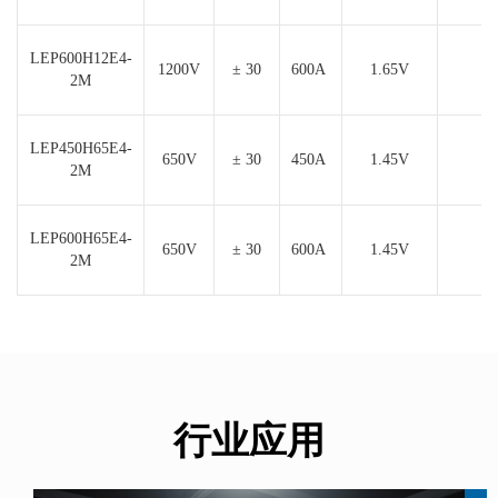
LEP600H12E4-
1200V
± 30
600A
1.65V
1
2M
LEP450H65E4-
650V
± 30
450A
1.45V
2
2M
LEP600H65E4-
650V
± 30
600A
1.45V
4
2M
行业应用